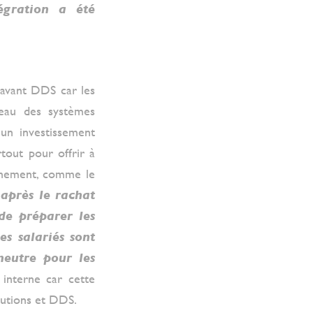
égration a été
n avant DDS car les
veau des systèmes
 un investissement
rtout pour offrir à
einement, comme le
 après le rachat
de préparer les
es salariés sont
neutre pour les
 interne car cette
lutions et DDS.