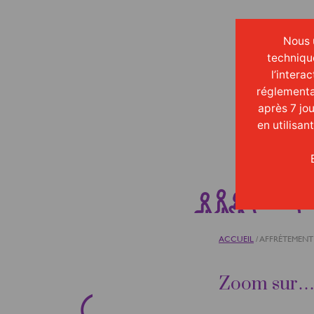
Nous u
techniqu
l’intera
réglementa
après 7 jo
en utilisan
ACCUEIL
/
AFFRÉTEMENT
Zoom sur… 