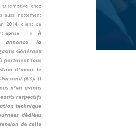
e automotive chez
rs aussi nettement
n 2014, client de
entreprise : «
À
s annonce la
gasins Généraux
ù partaient tous
stion d’avoir le
errand (63). Il
nous n’en avions
eants respectifs
ration technique
ournées dédiées
ension de celle