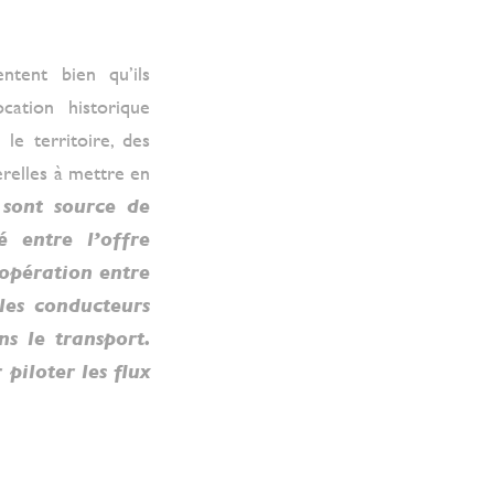
ntent bien qu’ils
ation historique
e territoire, des
erelles à mettre en
 sont source de
é entre l’offre
oopération entre
les conducteurs
ns le transport.
piloter les flux