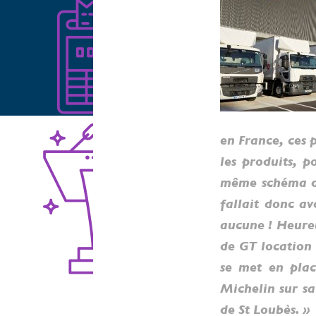
en France, ces 
les produits, p
même schéma de
fallait donc av
aucune ! Heureu
de GT location 
se met en plac
Michelin sur s
de St Loubès. »