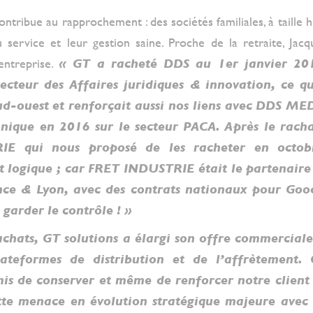
ribue au rapprochement : des sociétés familiales, à taille 
service et leur gestion saine. Proche de la retraite, Jacqu
entreprise.
« GT a racheté DDS au 1
er
janvier 20
ecteur des Affaires juridiques & innovation,
ce qu
ud-ouest et renforçait aussi nos liens avec DDS M
hnique en 2016 sur le secteur PACA. Après le racha
E qui nous proposé de les racheter en octob
it logique ; car FRET INDUSTRIE était le partenair
ce & Lyon, avec des contrats nationaux pour Goody
 garder le contrôle ! »
achats, GT solutions a élargi son offre commercial
ateformes de distribution et de l’affrètement. 
is de conserver et même de renforcer notre client
tte menace en évolution stratégique majeure avec 