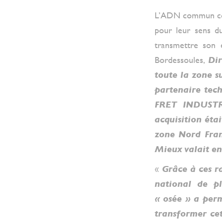
L’ADN commun cont
pour leur sens du 
transmettre son 
Bordessoules,
Dir
toute la zone s
partenaire tec
FRET INDUSTRI
acquisition éta
zone Nord Fran
Mieux valait en
«
Grâce à ces r
national de pl
« osée » a perm
transformer ce