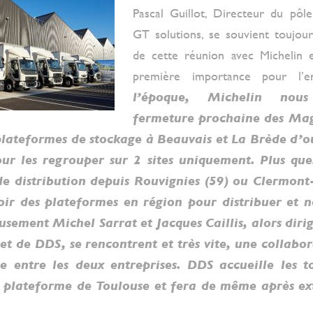
Pascal Guillot, Directeur du pôl
GT solutions, se souvient toujou
de cette réunion avec Michelin e
première importance pour l’
l’époque, Michelin nou
fermeture prochaine des Ma
plateformes de stockage à Beauvais et La Brède d’o
our les regrouper sur 2 sites uniquement. Plus que
 distribution depuis Rouvignies (59) ou Clermont-F
oir des plateformes en région pour distribuer et 
sement Michel Sarrat et Jacques Caillis, alors dirig
et de DDS, se rencontrent et très vite, une collabo
e entre les deux entreprises. DDS accueille les t
a plateforme de Toulouse et fera de même après ext