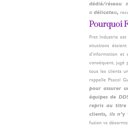
dédié/réseau 
« délicate»,
rec
Pourquoi F
Fret Industrie est
situations étaien
d’information et 
conséquent, jugé p
tous les clients 
rappelle Pascal Gu
pour assurer u
équipes de DDS 
repris au titr
clients, ils n
fusion va désormai