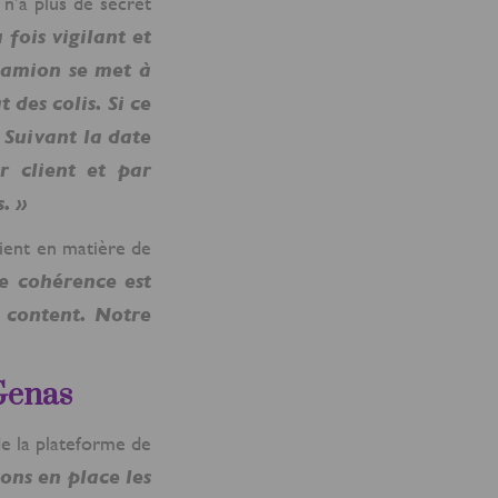
 n’a plus de secret
 fois vigilant et
 camion se met à
 des colis. Si ce
. Suivant la date
r client et par
. »
lient en matière de
e cohérence est
t content. Notre
 Genas
 de la plateforme de
ons en place les