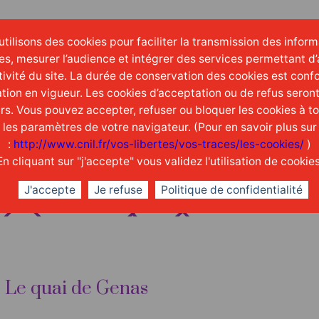
tilisons des cookies pour faciliter la transmission des infor
es, mesurer l’audience et intégrer des services permettant d’
ctivité du site. La durée de conservation des cookies est conf
tion en vigueur. Les cookies d’acceptation ou de refus seron
urs. Vous pouvez accepter, refuser ou bloquer les cookies à 
t les paramètres de votre navigateur. (Pour en savoir plus sur
:
http://www.cnil.fr/vos-libertes/vos-traces/les-cookies/
)
En cliquant sur "j'accepte" vous validez l'utilisation de cookies
J'accepte
Je refuse
Politique de confidentialité
Le quai de Genas