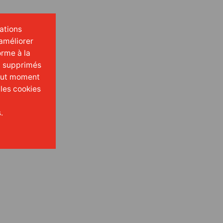
mations
améliorer
orme à la
t supprimés
tout moment
 les cookies
.