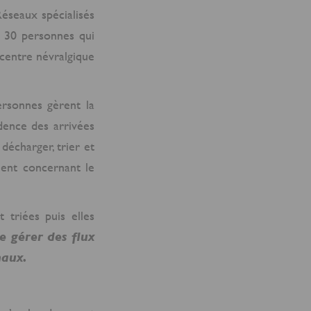
Réseaux spécialisés
t 30 personnes qui
e centre névralgique
ersonnes gèrent la
dence des arrivées
 décharger, trier et
ment concernant le
 triées puis elles
e gérer des flux
naux.