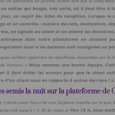
tôt les opérations en journée. Autant dire que le cross-dock
 un métier qui bouge, très varié, où il faut être à la
jour, on reçoit des listes de réception. Lorsque le
e et on contrôle : numéro des lots, destination, état
me, on signale au client et on attend ses directives
entrepose dans notre plateforme en classant pa
regardant aussi si les palettes sont consignées ou pas
lègues vérifient également les spécificités demandées par le c
 de livraison. «
Nous sommes une bonne équipe. Cett
ar il faut éviter les erreurs pour que le client soi
ire d’un client nous en rapporte 4 autres derrière ! »
.
es semis la nuit sur la plateforme de
 rythme, cette fois-ci de nuit. Stéphane travaille sur le quai
après-midi jusqu’à 1 h 30 du matin.
« Vers 18 h, nous mett