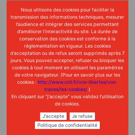
apport réciproque
Nous utilisons des cookies pour faciliter la
transmission des informations techniques, mesurer
l’audience et intégrer des services permettant
d’améliorer l’interactivité du site. La durée de
conservation des cookies est conforme à la
réglementation en vigueur. Les cookies
d’acceptation ou de refus seront supprimés après 7
D’un 1
er
stage à 14 ans jusqu’au
jours. Vous pouvez accepter, refuser ou bloquer les
BTS
cookies à tout moment en utilisant les paramètres
de votre navigateur. (Pour en savoir plus sur les
On peut dire que Justin est un habitué des
cookies :
http://www.cnil.fr/vos-libertes/vos-
lieux ! Passionné par la vie d’un entrepôt, le
traces/les-cookies/
)
jeune homme a effectué son premier stage de
En cliquant sur "j'accepte" vous validez l'utilisation
de cookies.
découverte du monde professionnel à la
plateforme de messagerie de GT solutions
J'accepte
Je refuse
Réseaux Spécialisés, située à St Jory (31). Il avait
Politique de confidentialité
14 ans. Son tuteur Jonathan, Responsable