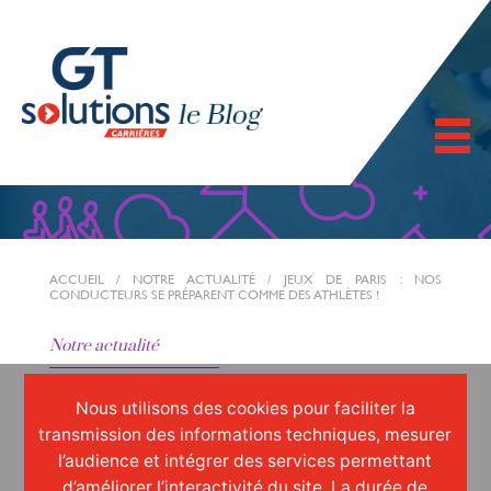
ACCUEIL
/
NOTRE ACTUALITÉ
/
JEUX DE PARIS : NOS
CONDUCTEURS SE PRÉPARENT COMME DES ATHLÈTES !
Notre actualité
Nous utilisons des cookies pour faciliter la
JUIN 2024
transmission des informations techniques, mesurer
l’audience et intégrer des services permettant
Jeux de Paris : nos
d’améliorer l’interactivité du site. La durée de