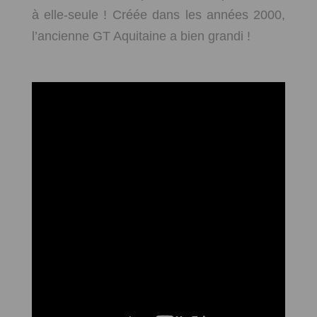
à elle-seule ! Créée dans les années 2000,
l’ancienne GT Aquitaine a bien grandi !