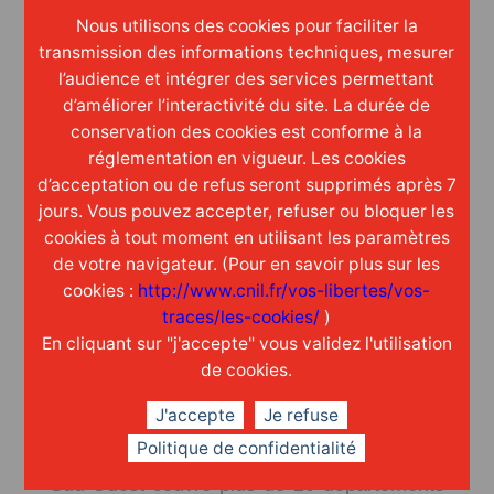
Nous utilisons des cookies pour faciliter la
transmission des informations techniques, mesurer
l’audience et intégrer des services permettant
d’améliorer l’interactivité du site. La durée de
conservation des cookies est conforme à la
réglementation en vigueur. Les cookies
d’acceptation ou de refus seront supprimés après 7
jours. Vous pouvez accepter, refuser ou bloquer les
A la découverte de GT solutions
cookies à tout moment en utilisant les paramètres
Sud-Ouest
de votre navigateur. (Pour en savoir plus sur les
cookies :
http://www.cnil.fr/vos-libertes/vos-
traces/les-cookies/
)
Ce mois-ci, partons à la découverte de « la
En cliquant sur "j'accepte" vous validez l'utilisation
plus ancienne » filiale de GT solutions : GT
de cookies.
solutions sud-ouest. De Bayonne à
J'accepte
Je refuse
Bordeaux, son siège social (Bassens 33) et
Politique de confidentialité
de La Rochelle à Perpignan, GT solutions
Sud-Ouest couvre plus de 20 départements