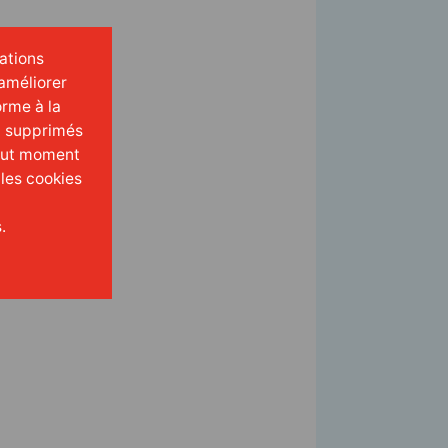
mations
améliorer
orme à la
t supprimés
tout moment
 les cookies
.