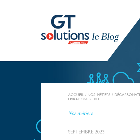
ACCUEIL
/
NOS MÉTIERS
/
DÉCARBONATI
LIVRAISONS REXEL
Nos métiers
SEPTEMBRE 2023