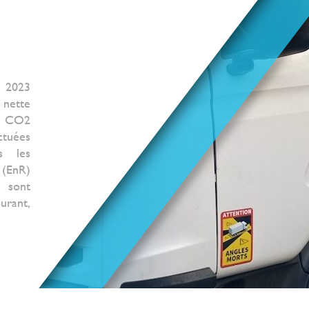
 2023
 nette
e CO2
ctuées
s les
(EnR)
 sont
rant,