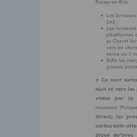
Roissy-en-Brie :
Les livraison
SAS ;
Les livraison
plateformes d
et Charef liv
vers les chan
tonne ou 3 m
Enfin les cha
grosses palett
« Ce sont surto
nuit et vers le
visées par la
reconnait Philipp
direct, les pr
carburants alte
place qu’avec 