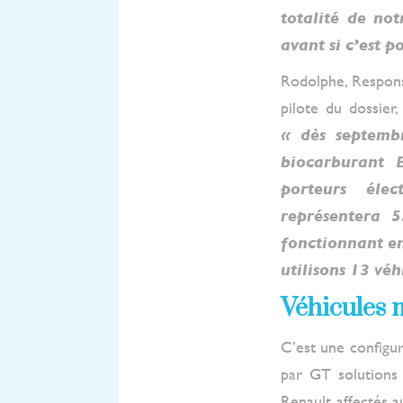
totalité de not
avant si c’est po
Rodolphe, Respons
pilote du dossier
« dès septemb
biocarburant 
porteurs éle
représentera 
fonctionnant en
utilisons 13 véh
Véhicules 
C’est une configur
par GT solutions
Renault affectés au