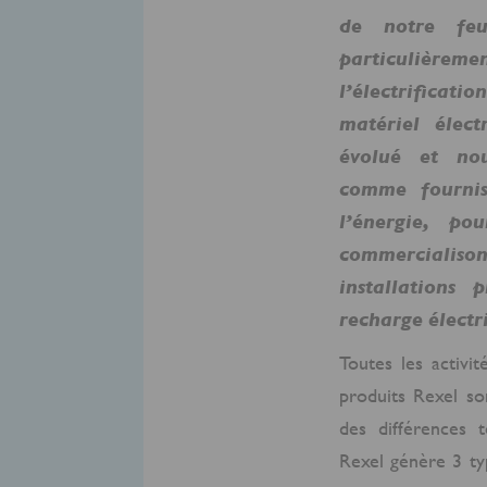
de notre feu
particulièrem
l’électrificati
matériel élect
évolué et no
comme fournis
l’énergie, p
commerciali
installations
recharge électr
Toutes les activit
produits Rexel so
des différences t
Rexel génère 3 ty