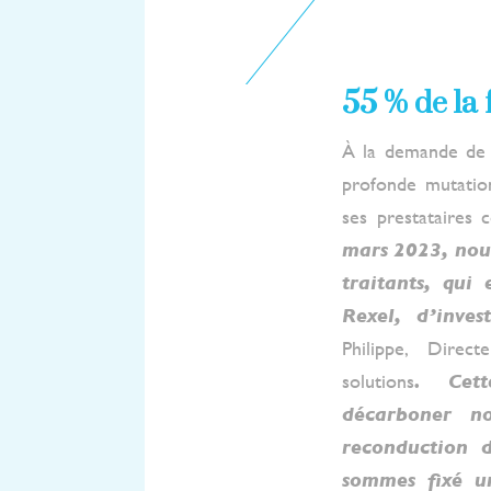
55 % de la 
À la demande de 
profonde mutatio
ses prestataires
mars 2023, nou
traitants, qui 
Rexel, d’inve
Philippe, Dire
solutions
. Cett
décarboner no
reconduction 
sommes fixé un