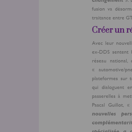
fusion va désorma
traitance entre G
Créer un 
Avec leur nouvell
ex-DDS sentent b
réseau national,
« automotive/pn
plateformes sur t
qui dialoguent e
passerelles à me
Pascal Guillot, «
nouvelles per
complémentarit
spécialisée a 