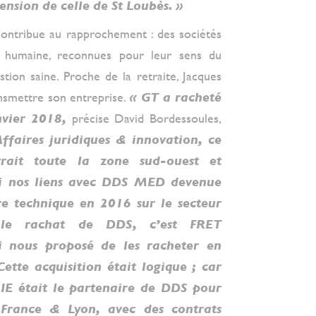
nsion de celle de St Loubès. »
tribue au rapprochement : des sociétés
lle humaine, reconnues pour leur sens du
stion saine. Proche de la retraite, Jacques
ransmettre son entreprise.
« GT a racheté
vier 2018,
précise David Bordessoules,
Affaires juridiques & innovation,
ce
rait toute la zone sud-ouest et
si nos liens avec DDS MED devenue
re technique en 2016 sur le secteur
le rachat de DDS, c’est FRET
 nous proposé de les racheter en
ette acquisition était logique ; car
E était le partenaire de DDS pour
France & Lyon, avec des contrats