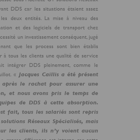
avant DDS car les situations étaient assez
e les deux entités. La mise à niveau des
ation et des logiciels de transport chez
écessité un investissement conséquent, jugé
tenant que les process sont bien établis
r à tous les clients une qualité de service
lait intégrer DDS pleinement, comme le
uillot. «
Jacques Caillis a été présent
 après le rachat pour assurer une
on, et nous avons pris le temps de
quipes de DDS à cette absorption.
t fait, tous les salariés sont repris
solutions Réseaux Spécialisés, mais
ur les clients, ils n’y voient aucun
La grosse différence est interne car cette