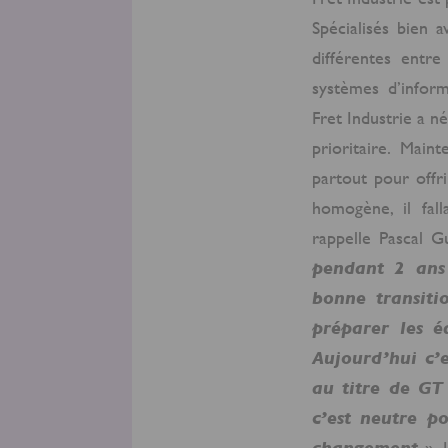
Spécialisés bien 
différentes entr
systèmes d’inform
Fret Industrie a n
prioritaire. Main
partout pour offri
homogène, il fal
rappelle Pascal G
pendant 2 ans
bonne transiti
préparer les é
Aujourd’hui c’es
au titre de GT 
c’est neutre po
changement
». 