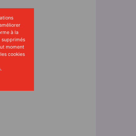
mations
améliorer
orme à la
t supprimés
tout moment
 les cookies
.