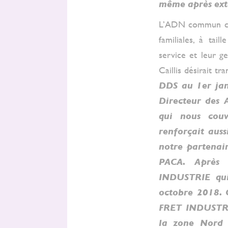
même après exte
L’ADN commun con
familiales, à tai
service et leur ge
Caillis désirait t
DDS au 1
er
jan
Directeur des 
qui nous couv
renforçait aus
notre partenai
PACA. Après 
INDUSTRIE qui
octobre 2018. C
FRET INDUSTRI
la zone Nord 