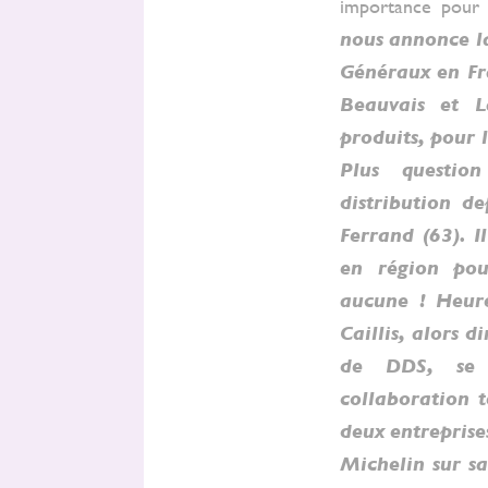
importance pour 
nous annonce l
Généraux en Fr
Beauvais et L
produits, pour 
Plus questi
distribution d
Ferrand (63). I
en région pou
aucune ! Heur
Caillis, alors d
de DDS, se r
collaboration 
deux entreprise
Michelin sur s