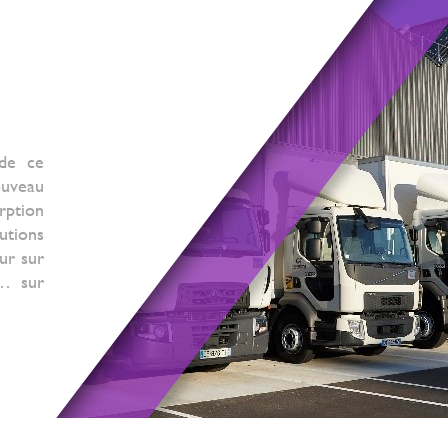
 de ce
ouveau
rption
utions
our sur
… sur